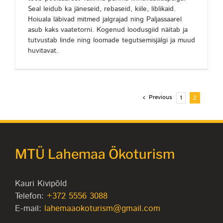
Seal leidub ka jäneseid, rebaseid, kiile, liblikaid.
Hoiuala läbivad mitmed jalgrajad ning Paljassaarel
asub kaks vaatetorni. Kogenud loodusgiid näitab ja
tutvustab linde ning loomade tegutsemisjälgi ja muud
huvitavat.
Previous
1
2
MTÜ Lahemaa Ökoturism
Kauri Kivipõld
Telefon:
+372 5556 3088
E-mail:
lahemaaokoturism@gmail.com