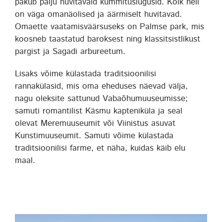
pakub palju huvitavaid kummituslugusid. Kõik neli
on väga omanäolised ja äärmiselt huvitavad.
Omaette vaatamisväärsuseks on Palmse park, mis
koosneb taastatud baroksest ning klassitsistlikust
pargist ja Sagadi arbureetum.
Lisaks võime külastada traditsioonilisi
rannakülasid, mis oma eheduses näevad välja,
nagu oleksite sattunud Vabaõhumuuseumisse;
samuti romantilist Käsmu kapteniküla ja seal
olevat Meremuuseumit või Viinistus asuvat
Kunstimuuseumit. Samuti võime külastada
traditsioonilisi farme, et näha, kuidas käib elu
maal.
Ekskursioonid kaunis Vihula, Sagadi ja
Palmse mõisa parkides. Kultuurirännakud kaunis
Vihula, Sagadi ja Palmse mõisa
parkides. ekskursioonid