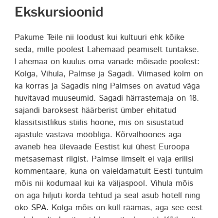
Ekskursioonid
Pakume Teile nii loodust kui kultuuri ehk kõike
seda, mille poolest Lahemaad peamiselt tuntakse.
Lahemaa on kuulus oma vanade mõisade poolest:
Kolga, Vihula, Palmse ja Sagadi. Viimased kolm on
ka korras ja Sagadis ning Palmses on avatud väga
huvitavad muuseumid. Sagadi härrastemaja on 18.
sajandi baroksest häärberist ümber ehitatud
klassitsistlikus stiilis hoone, mis on sisustatud
ajastule vastava mööbliga. Kõrvalhoones aga
avaneb hea ülevaade Eestist kui ühest Euroopa
metsasemast riigist. Palmse ilmselt ei vaja erilisi
kommentaare, kuna on vaieldamatult Eesti tuntuim
mõis nii kodumaal kui ka väljaspool. Vihula mõis
on aga hiljuti korda tehtud ja seal asub hotell ning
öko-SPA. Kolga mõis on küll räämas, aga see-eest