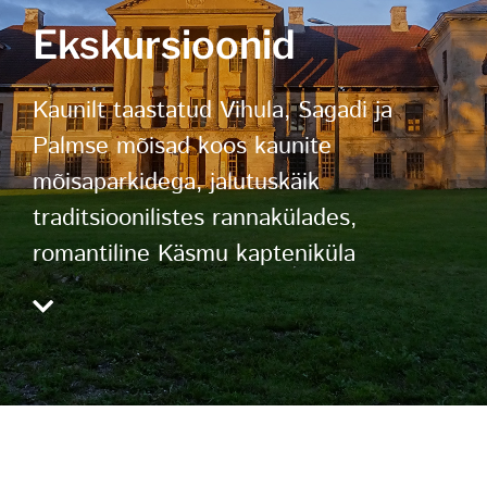
Ekskursioonid
Kaunilt taastatud Vihula, Sagadi ja
Palmse mõisad koos kaunite
mõisaparkidega, jalutuskäik
traditsioonilistes rannakülades,
romantiline Käsmu kapteniküla