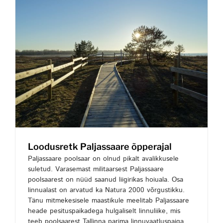
Loodusretk Paljassaare õpperajal
Paljassaare poolsaar on olnud pikalt avalikkusele
suletud. Varasemast militaarsest Paljassaare
poolsaarest on nüüd saanud liigirikas hoiuala. Osa
linnualast on arvatud ka Natura 2000 võrgustikku.
Tänu mitmekesisele maastikule meelitab Paljassaare
heade pesituspaikadega hulgaliselt linnuliike, mis
teeb poolsaarest Tallinna parima linnuvaatluspaiga.