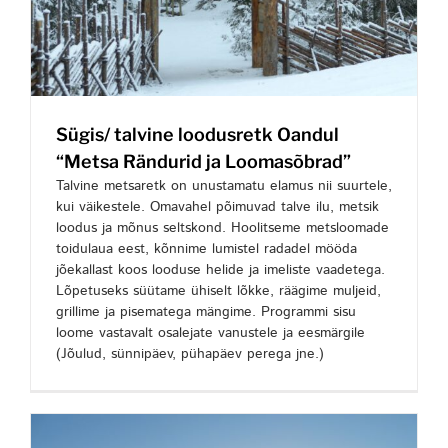
Sügis/ talvine loodusretk Oandul
“Metsa Rändurid ja Loomasõbrad”
Talvine metsaretk on unustamatu elamus nii suurtele,
kui väikestele. Omavahel põimuvad talve ilu, metsik
loodus ja mõnus seltskond. Hoolitseme metsloomade
toidulaua eest, kõnnime lumistel radadel mööda
jõekallast koos looduse helide ja imeliste vaadetega.
Lõpetuseks süütame ühiselt lõkke, räägime muljeid,
grillime ja pisematega mängime. Programmi sisu
loome vastavalt osalejate vanustele ja eesmärgile
(Jõulud, sünnipäev, pühapäev perega jne.)