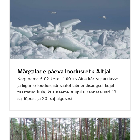
Märgalade päeva loodusretk Altjal
Koguneme 6.02 kella 11.00-ks Altja kõrtsi parklasse
ja liigume loodusgiidi saatel läbi endisaegsel kujul
taastatud küla, kus näeme tüüpilisi rannatalusid 19.
saj lõpust ja 20. saj algusest.