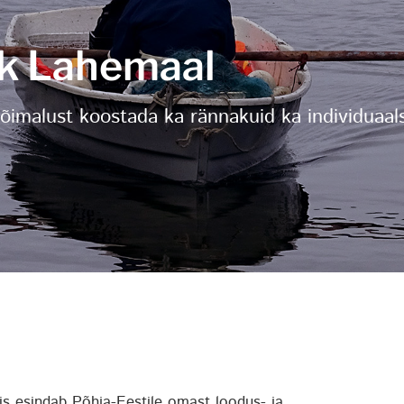
ak Lahemaal
õimalust koostada ka rännakuid ka individuaal
s esindab Põhja-Eestile omast loodus- ja