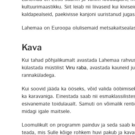
kultuurimaastikku. Siit leiab nii liivaseid kui kivis
kaldapealseid, paekivisse kanjoni uuristanud jugas
Lahemaa on Euroopa olulisemaid metsakaitsealasi
Kava
Kui tahad põhjalikumalt avastada Lahemaa rahvus
külastada müstilist
Viru raba
, avastada kauneid ju
rannaküladega.
Kui soovid jääda ka ööseks, võid valida ööbimiseks 
ka karavaniga. Einestada saab nii esmaklassilist
esivanemate toidulaualt. Samuti on võimalik rent
midagi igale maitsele.
Loomulikult on programm painduv ja seda saab ko
teada, mis Sulle kõige rohkem huvi pakub ja kav