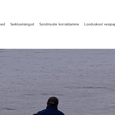
ked
Seiklusmängud
Sündmuste korraldamine
Looduskool vesipa