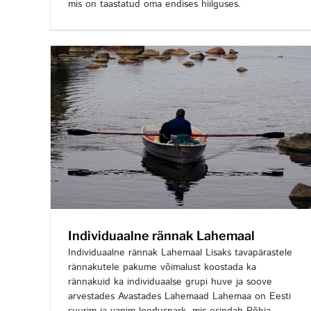
mis on taastatud oma endises hiilguses.
Individuaalne rännak Lahemaal
Individuaalne rännak Lahemaal Lisaks tavapärastele
rännakutele pakume võimalust koostada ka
rännakuid ka individuaalse grupi huve ja soove
arvestades Avastades Lahemaad Lahemaa on Eesti
suurim ja vanim looduspark, mis esindab Põhja-