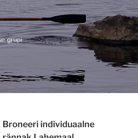
se grupi
Broneeri individuaalne
rännak Lahemaal