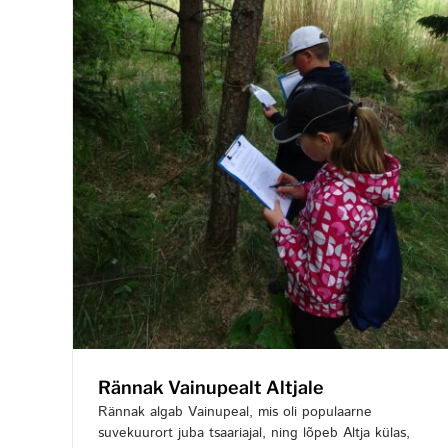
Rännak Vainupealt Altjale
Rännak algab Vainupeal, mis oli populaarne
suvekuurort juba tsaariajal, ning lõpeb Altja külas,