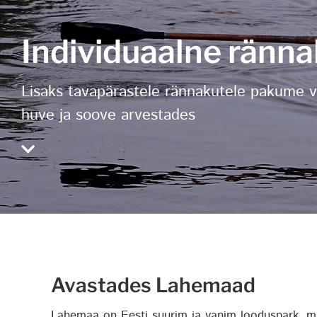
Individuaalne ränn
Lisaks tavapärastele rännakutele pakume v
huve ja soove arvestades
Avastades Lahemaad
Lahemaa on Eesti suurim ja vanim looduspark, mi