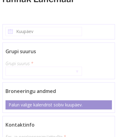
Grupi suurus
Grupi suurus
*
▾
Broneeringu andmed
Palun valige kalendrist sobiv kuupäev.
Kontaktinfo
Ees- ja perekonnanimi/ettevõte
*