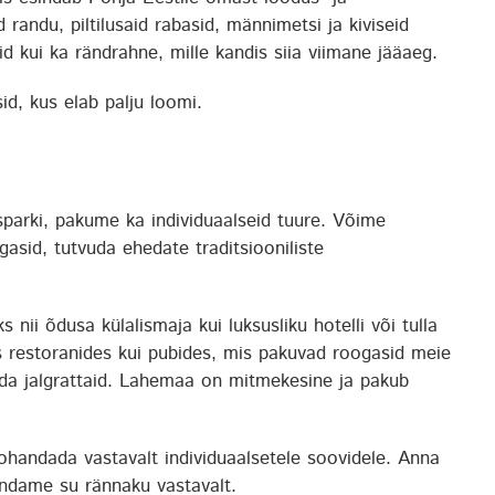
eid randu, piltilusaid rabasid, männimetsi ja kiviseid
id kui ka rändrahne, mille kandis siia viimane jääaeg.
d, kus elab palju loomi.
parki, pakume ka individuaalseid tuure. Võime
gasid, tutvuda ehedate traditsiooniliste
nii õdusa külalismaja kui luksusliku hotelli või tulla
es restoranides kui pubides, mis pakuvad roogasid meie
ida jalgrattaid. Lahemaa on mitmekesine ja pakub
handada vastavalt individuaalsetele soovidele. Anna
andame su rännaku vastavalt.