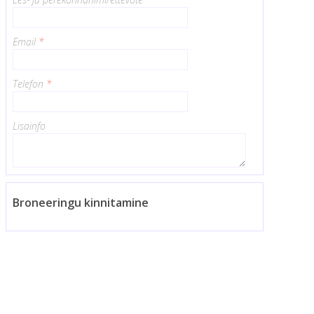
Email
*
Telefon
*
Lisainfo
Broneeringu kinnitamine